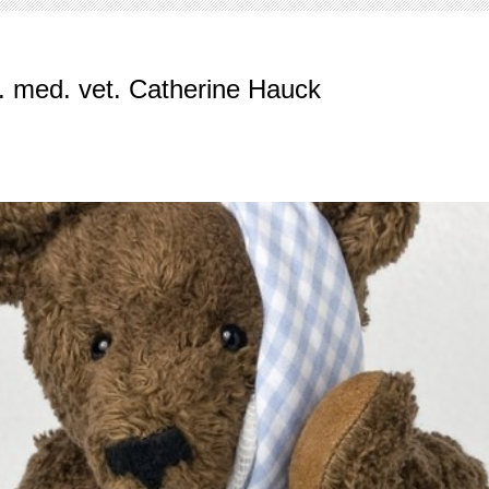
rarztpraxis Am Rotweg
. med. vet. Catherine Hauck