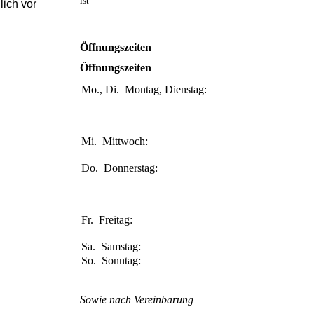
ist
lich vor
Öffnungszeiten
Öffnungszeiten
Mo., Di.
Montag, Dienstag:
08:00-11:00
Uhr
15:30-18:00
Uhr
Mi.
Mittwoch:
14:00-18:00
Uhr
Do.
Donnerstag:
08:00-11:00
Uhr
15:30-18:00
Uhr
Fr.
Freitag:
08:00-13:00
Uhr
Sa.
Samstag:
Geschlossen
So.
Sonntag:
Geschlossen
Sowie nach Vereinbarung