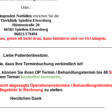
Oder.:
ingenden Notfällen
erreichen Sie die
Tierklinik Spießen Elversberg
Hüttenstraße 20
66583 Spießen-Elversberg
06821/179494
n, gehen oft nicht dran, dann hinfahren und vor Ort klingeln.
---------------------------------------------------------------------------
Liebe Patientenbesitzer,
ie, dass Ihre Terminbuchung verbindlich ist!
, können Sie ihren OP Termin / Behandlungstermin bis 48
S
dem Termin
kostenfrei stornieren
.
nicht abgesagte O
perationenstermine / Behandlungstermine
llsg
ebühr in Rechnung
zu stellen.
Herzlichen Dank
------------------------------------------------------------------------------------