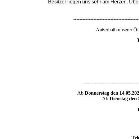
Besitzer liegen uns sehr am Herzen. Über
------------------------------------------
Außerhalb unserer Öff
T
---------------------------------------------------
Ab
Donnerstag den 14.05.202
Ab
Dienstag den 
Tel