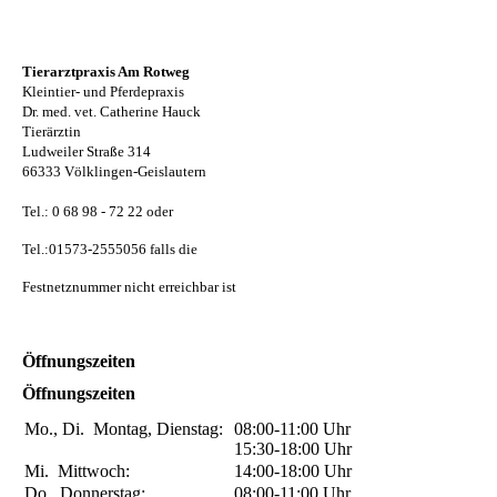
Tierarztpraxis Am Rotweg
Kleintier- und Pferdepraxis
Dr. med. vet. Catherine Hauck
Tierärztin
Ludweiler Straße 314
66333 Völklingen-Geislautern
Tel.: 0 68 98 - 72 22 oder
Tel.:01573-2555056 falls die
Festnetznummer nicht erreichbar ist
Öffnungszeiten
Öffnungszeiten
Mo., Di.
Montag, Dienstag:
08:00-11:00
Uhr
15:30-18:00
Uhr
Mi.
Mittwoch:
14:00-18:00
Uhr
Do.
Donnerstag:
08:00-11:00
Uhr