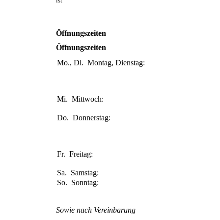
ist
Öffnungszeiten
Öffnungszeiten
Mo., Di.
Montag, Dienstag:
08:00-11:00
Uhr
15:30-18:00
Uhr
Mi.
Mittwoch:
14:00-18:00
Uhr
Do.
Donnerstag:
08:00-11:00
Uhr
15:30-18:00
Uhr
Fr.
Freitag:
08:00-13:00
Uhr
Sa.
Samstag:
Geschlossen
So.
Sonntag:
Geschlossen
Sowie nach Vereinbarung