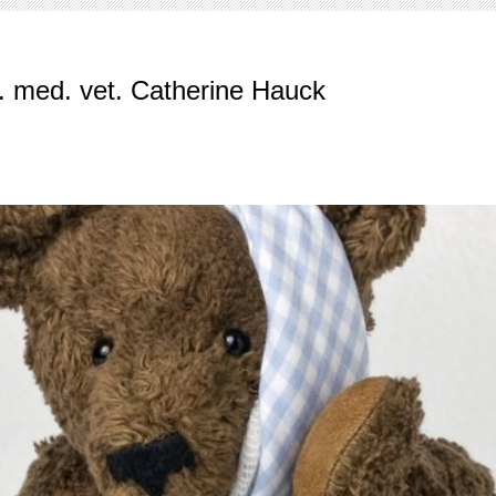
rarztpraxis Am Rotweg
. med. vet. Catherine Hauck