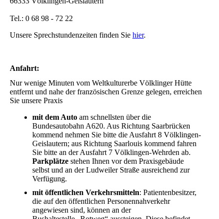
66333 Völklingen-Geislautern
Tel.: 0 68 98 - 72 22
Unsere Sprechstundenzeiten finden Sie
hier
.
Anfahrt:
Nur wenige Minuten vom Weltkulturerbe Völklinger Hütte
entfernt und nahe der französischen Grenze gelegen, erreichen
Sie unsere Praxis
mit dem Auto
am schnellsten über die
Bundesautobahn A620. Aus Richtung Saarbrücken
kommend nehmen Sie bitte die Ausfahrt 8 Völklingen-
Geislautern; aus Richtung Saarlouis kommend fahren
Sie bitte an der Ausfahrt 7 Völklingen-Wehrden ab.
Parkplätze
stehen Ihnen vor dem Praxisgebäude
selbst und an der Ludweiler Straße ausreichend zur
Verfügung.
mit öffentlichen Verkehrsmitteln
: Patientenbesitzer,
die auf den öffentlichen Personennahverkehr
angewiesen sind, können an der
Bushaltestelle „Rotweg“ aussteigen. Diese befindet