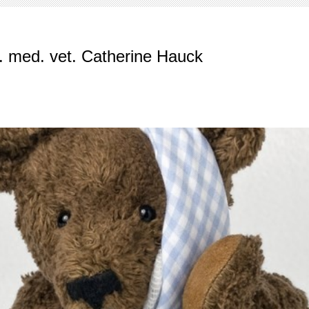
rarztpraxis Am Rotweg
. med. vet. Catherine Hauck