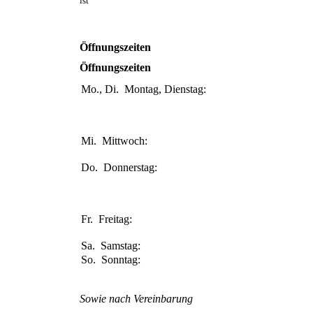
ist
Öffnungszeiten
Öffnungszeiten
Mo., Di.
Montag, Dienstag:
08:00-11:00
Uhr
15:30-18:00
Uhr
Mi.
Mittwoch:
14:00-18:00
Uhr
Do.
Donnerstag:
08:00-11:00
Uhr
15:30-18:00
Uhr
Fr.
Freitag:
08:00-13:00
Uhr
Sa.
Samstag:
Geschlossen
So.
Sonntag:
Geschlossen
Sowie nach Vereinbarung